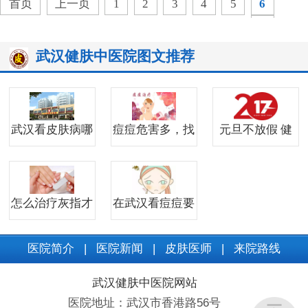
首页
上一页
1
2
3
4
5
6
7
下一页
末页
共
30
页
440
条
武汉健肤中医院图文推荐
武汉看皮肤病哪
痘痘危害多，找
元旦不放假 健
怎么治疗灰指才
在武汉看痘痘要
医院简介
|
医院新闻
|
皮肤医师
|
来院路线
武汉健肤中医院网站
医院地址：武汉市香港路56号