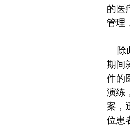
的医
管理
除此
期间
件的
演练
案，
位患