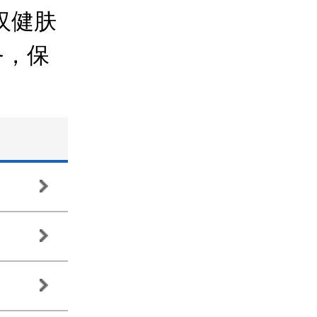
汉健肤
务，保