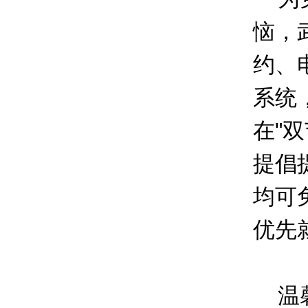
恼，
约、
系统
在"
提倡
均可
优先
温馨