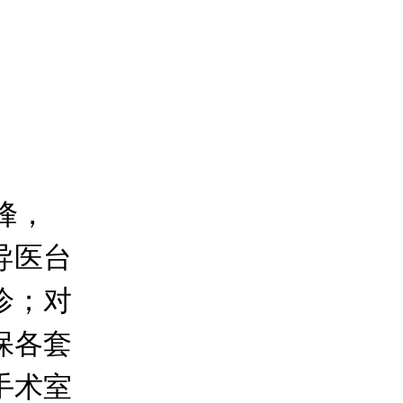
峰，
导医台
诊；对
保各套
手术室