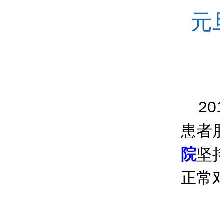
元
20
患者
院
坚
正常