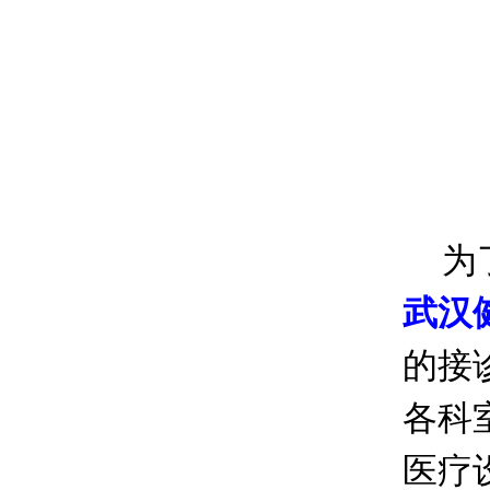
为了
武汉
的接
各科
医疗