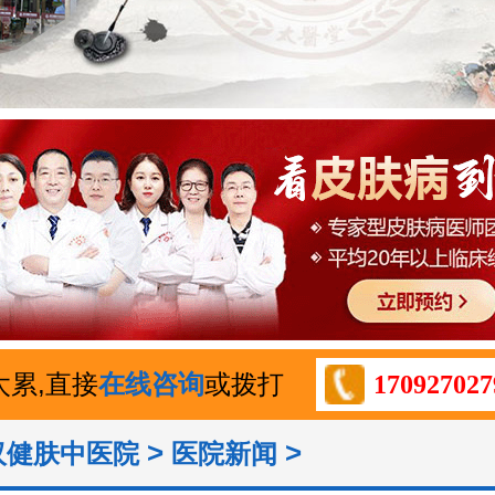
太累,直接
在线咨询
或拨打
170927027
>
>
汉健肤中医院
医院新闻