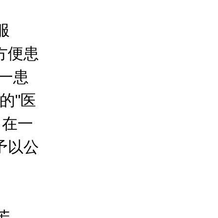
服
方便患
一患
的"医
，在一
予以公
苦