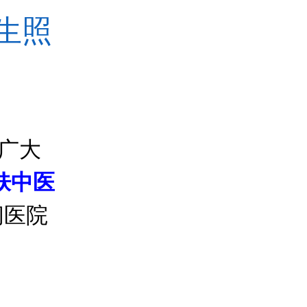
生照
广大
肤中医
间医院