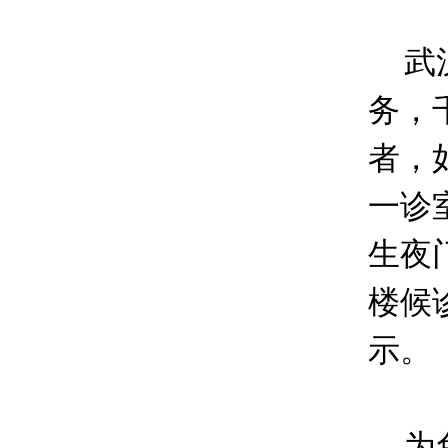
武汉
务，
者，
一诊
生夜
楼候
示。
为免