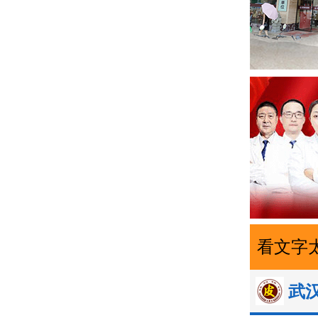
看文字
武