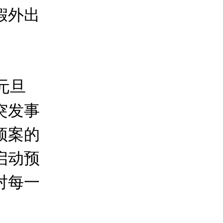
假外出
元旦
突发事
预案的
启动预
对每一