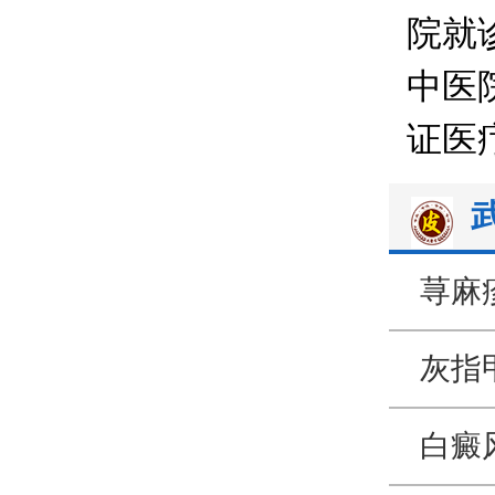
院就
中医
证医
荨麻
灰指
白癜