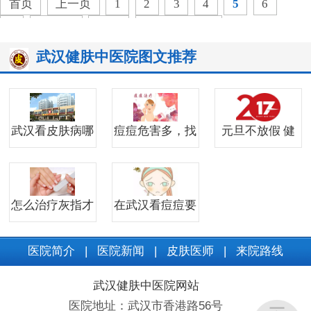
首页
上一页
1
2
3
4
5
6
7
下一页
末页
共
22
页
317
条
武汉健肤中医院图文推荐
武汉看皮肤病哪
痘痘危害多，找
元旦不放假 健
怎么治疗灰指才
在武汉看痘痘要
医院简介
|
医院新闻
|
皮肤医师
|
来院路线
武汉健肤中医院网站
医院地址：武汉市香港路56号