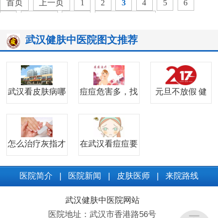
首页
上一页
1
2
3
4
5
6
7
下一页
末页
共
29
页
422
条
武汉健肤中医院图文推荐
武汉看皮肤病哪
痘痘危害多，找
元旦不放假 健
怎么治疗灰指才
在武汉看痘痘要
医院简介
|
医院新闻
|
皮肤医师
|
来院路线
武汉健肤中医院网站
医院地址：武汉市香港路56号