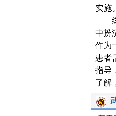
实施
综上
中扮
作为
患者
指导
了解