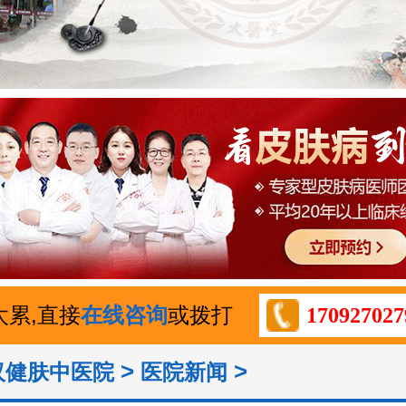
太累,直接
在线咨询
或拨打
170927027
>
>
汉健肤中医院
医院新闻