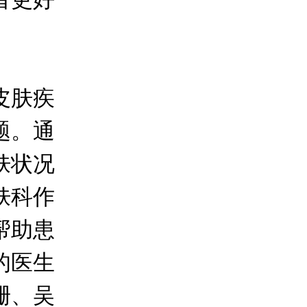
皮肤疾
题。通
肤状况
肤科作
帮助患
的医生
珊、吴