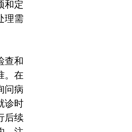
预和定
处理需
检查和
准。在
询问病
就诊时
行后续
构，注