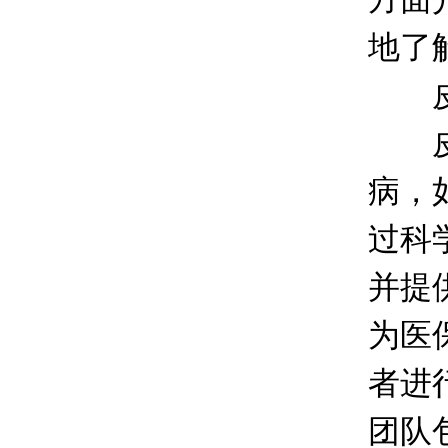
地了
皮肤
皮肤
病，
过科
并提
为医
者进
团队