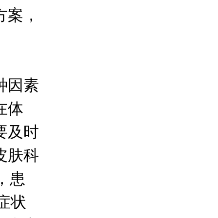
方案，
种因素
在体
要及时
皮肤科
，患
关症状