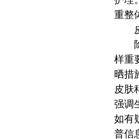
重整
皮肤
除了
样重
晒措
皮肤
强调
如有
普信