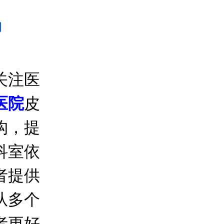
吗
关注医
医院
皮
构，提
科室依
者提供
从多个
者更好