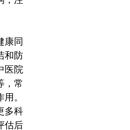
。
健康同
洁和防
中医院
等，常
作用。
更多科
评估后