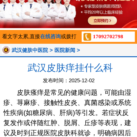
看文字太累,直接
在线咨询
或拨打
17092702798
>
>
武汉健肤中医院
医院新闻
武汉皮肤痒挂什么科
发布时间：2025-12-02
皮肤瘙痒是常见的健康问题，可能由湿
疹、荨麻疹、接触性皮炎、真菌感染或系统
性疾病(如糖尿病、肝病)等引发。若症状反
复发作或伴随红肿、脱屑、丘疹等表现，建
议及时到正规医院皮肤科就诊，明确病因后