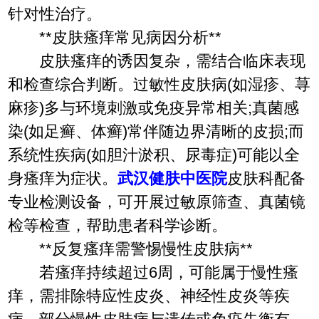
针对性治疗。
**皮肤瘙痒常见病因分析**
皮肤瘙痒的诱因复杂，需结合临床表现
和检查综合判断。过敏性皮肤病(如湿疹、荨
麻疹)多与环境刺激或免疫异常相关;真菌感
染(如足癣、体癣)常伴随边界清晰的皮损;而
系统性疾病(如胆汁淤积、尿毒症)可能以全
身瘙痒为症状。
武汉健肤中医院
皮肤科配备
专业检测设备，可开展过敏原筛查、真菌镜
检等检查，帮助患者科学诊断。
**反复瘙痒需警惕慢性皮肤病**
若瘙痒持续超过6周，可能属于慢性瘙
痒，需排除特应性皮炎、神经性皮炎等疾