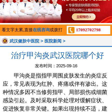
看文字太累,直接
在线咨询
或拨打
17092702798
>
>
武汉健肤中医院
医院新闻
治疗甲沟炎武汉医院哪个好
发布时间：2025-09-16
甲沟炎是指指甲周围皮肤发生的炎症反
应，常见表现为红肿、疼痛或伴有渗出。这
种情况多因不当修剪指甲、局部损伤或细菌
感染引起。及时采取科学处理对缓解症状、
促进恢复非常关键。如果出现持续不适，建