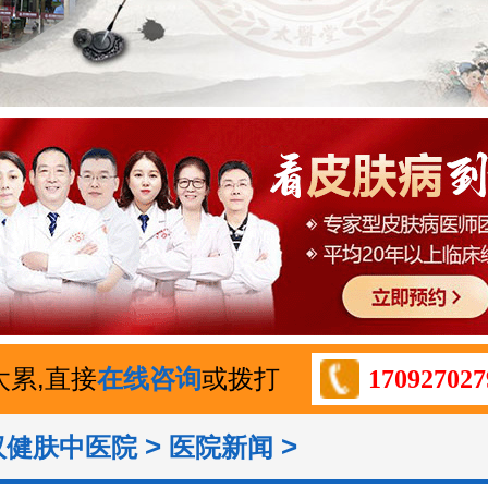
太累,直接
在线咨询
或拨打
170927027
>
>
汉健肤中医院
医院新闻