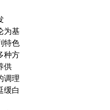
发
论为基
列特色
多种方
养供
的调理
延缓白