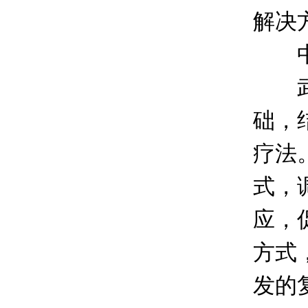
解决
中医
武汉
础，
疗法
式，
应，
方式
发的