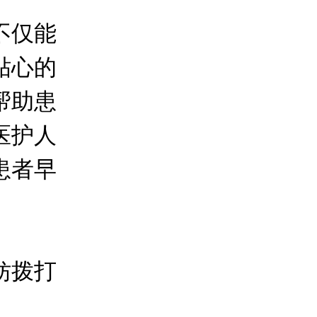
不仅能
贴心的
帮助患
医护人
患者早
妨拨打