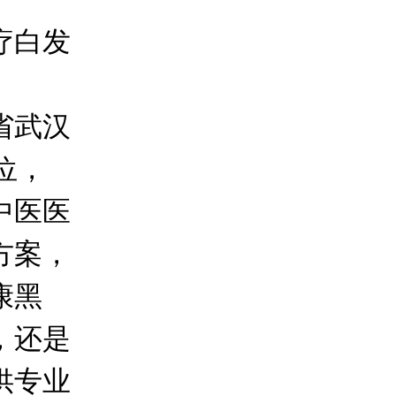
疗白发
省武汉
位，
中医医
方案，
康黑
，还是
供专业