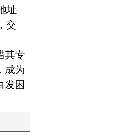
院地址
，交
借其专
，成为
白发困