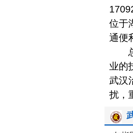
170
位于
通便
总之
业的
武汉
扰，