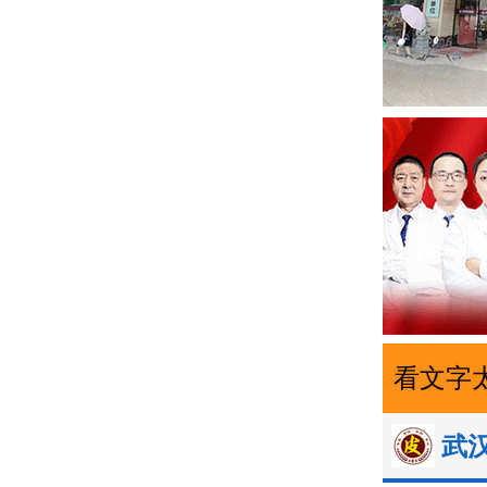
看文字
武