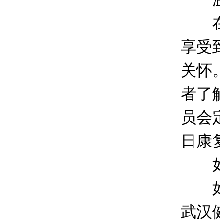
在武
享受
关怀
者了
员会
日康
如
如果
武汉