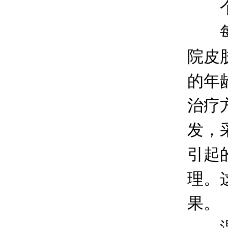
个性
每个
院皮
的年
治疗
发，
引起
理。
果。
温馨