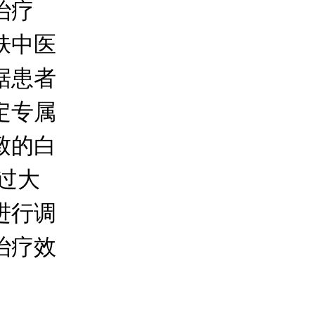
治疗
肤中医
据患者
定专属
致的白
过大
进行调
治疗效