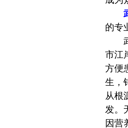
的专
武汉
市江
方便
生，
从根
发。
因营