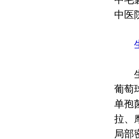
中医
生活
生活
葡萄
单孢
拉、
局部