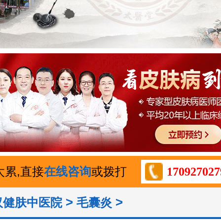
太累,直接
在线咨询
或拨打
170927027
>
>
汉健肤中医院
毛囊炎