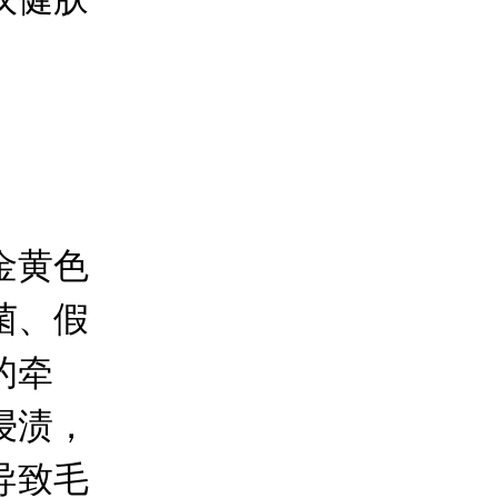
金黄色
菌、假
的牵
浸渍，
导致毛