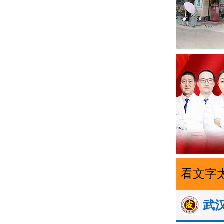
看文字
武