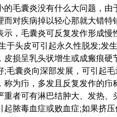
小的毛囊炎没有什么大问题，由
理而对疾病掉以轻心那就大错特
表示，毛囊炎可反复发作形成慢
发生于头皮可引起永久性脱发;发
，皮损呈乳头状增生或成瘢痕硬
好;毛囊炎向深部发展，可引起毛
，称为疖，多发且反复发作的疖
严重者可有淋巴结肿大、发热、
引起脓毒血症或败血症;如果挤压