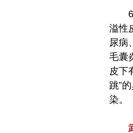
6、
溢性
尿病
毛囊
皮下
跳”
染。