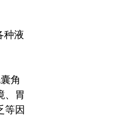
各种液
囊角
境、胃
乏等因