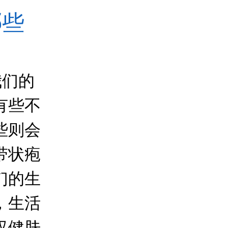
哪些
我们的
有些不
些则会
带状疱
们的生
，生活
汉健肤