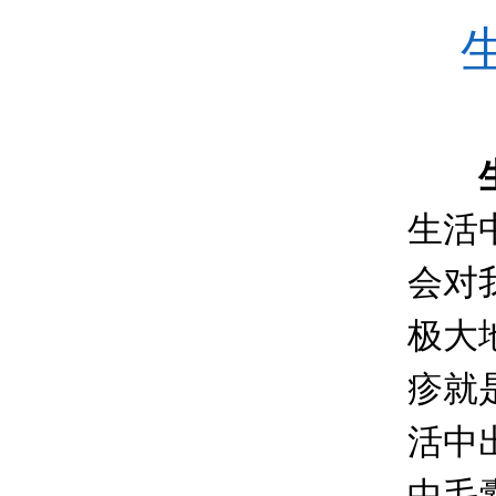
生活
会对
极大
疹就
活中
中毛