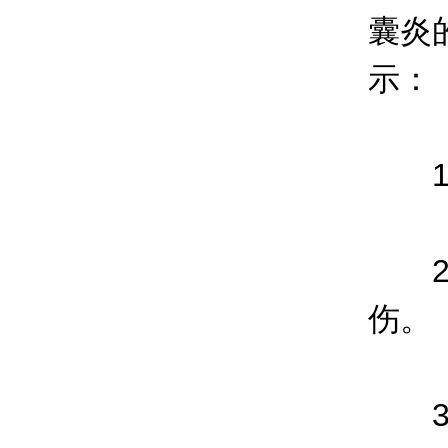
囊炎
示：
1、
2、
伤。
3、