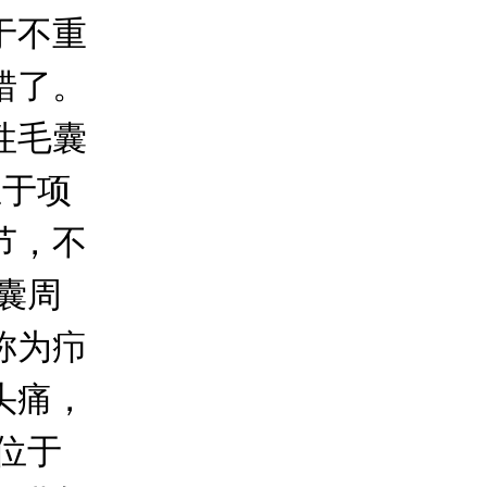
于不重
错了。
性毛囊
生于项
节，不
囊周
称为疖
头痛，
位于