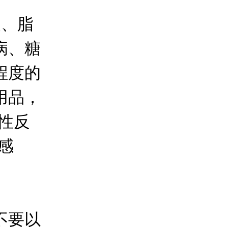
、脂
病、糖
程度的
用品，
性反
感
不要以