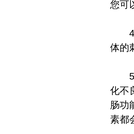
您可
4、
体的
5、
化不
肠功
素都