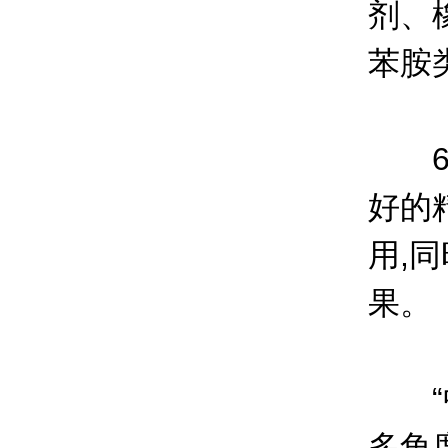
剂、
苯胺
6.
好的
用,
果。
“中
多角