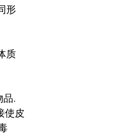
同形
体质
品.
接使皮
毒