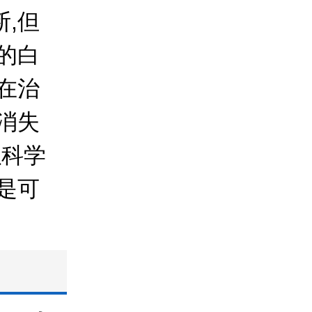
,但
的白
在治
消失
以科学
是可