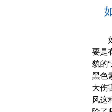
如何
要是
貌的
黑色
大伤
风这
除了