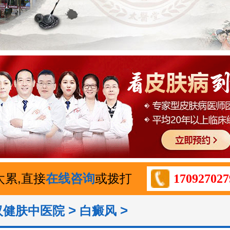
太累,直接
在线咨询
或拨打
170927027
>
>
汉健肤中医院
白癜风