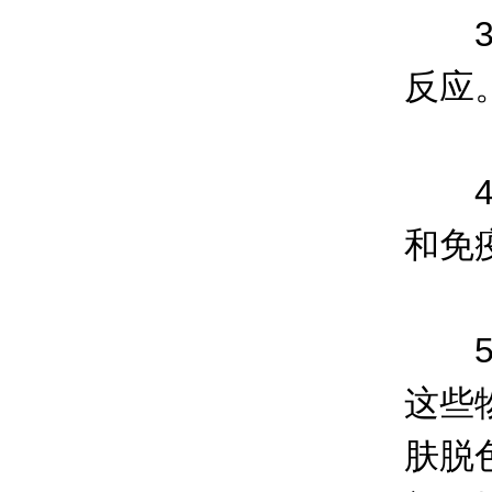
3.
反应
4.
和免
5.
这些
肤脱