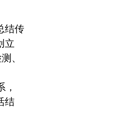
总结传
创立
检测、
系，
活结