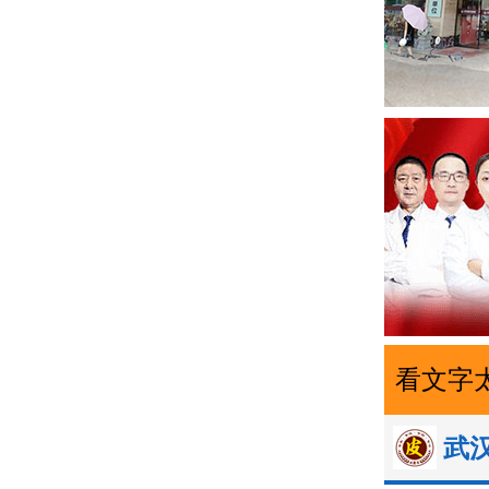
看文字
武