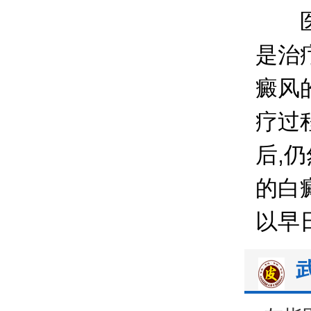
医生
是治
癜风
疗过
后,
的白
以早