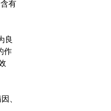
中含有
为良
的作
效
病因、