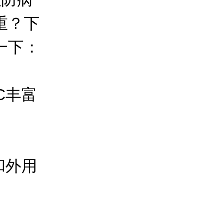
重？下
一下：
C丰富
和外用