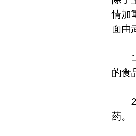
情加
面由
1.
的食
2.
药。