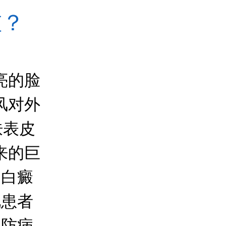
重？
亮的脸
风对外
肤表皮
来的巨
,白癜
此患者
以防病